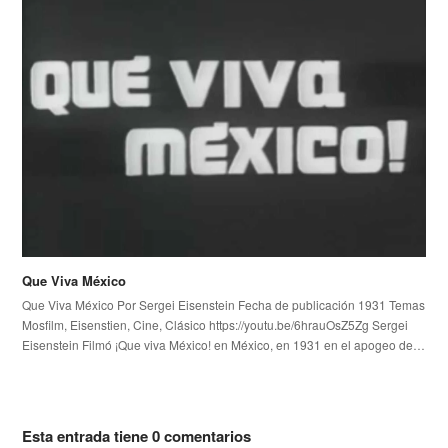
Que Viva México
Que Viva México Por Sergei Eisenstein Fecha de publicación 1931 Temas
Mosfilm, Eisenstien, Cine, Clásico https://youtu.be/6hrauOsZ5Zg Sergei
Eisenstein Filmó ¡Que viva México! en México, en 1931 en el apogeo de…
Esta entrada tiene 0 comentarios