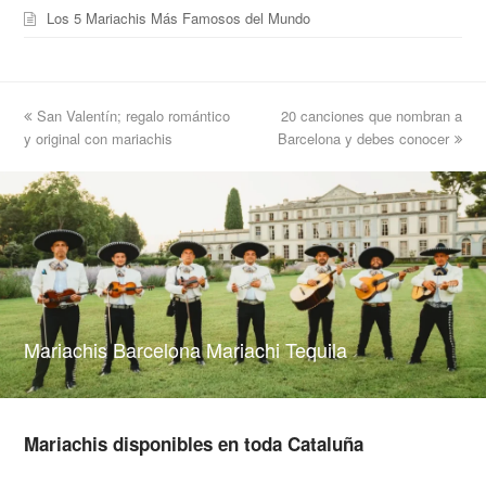
Los 5 Mariachis Más Famosos del Mundo
previous
San Valentín; regalo romántico
20 canciones que nombran a
next
y original con mariachis
post:
Barcelona y debes conocer
post:
Mariachis Barcelona Mariachi Tequila
Mariachis disponibles en toda Cataluña