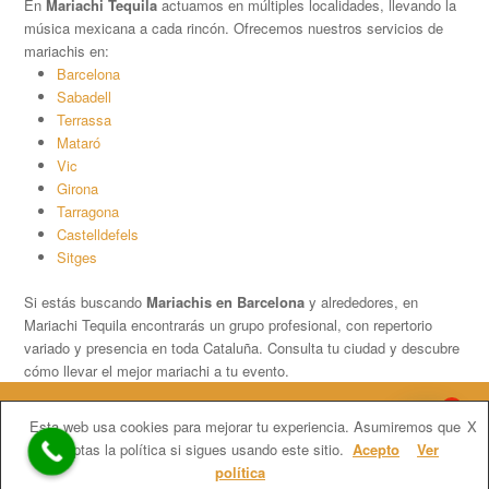
En
Mariachi Tequila
actuamos en múltiples localidades, llevando la
música mexicana a cada rincón. Ofrecemos nuestros servicios de
mariachis en:
Barcelona
Sabadell
Terrassa
Mataró
Vic
Girona
Tarragona
Castelldefels
Sitges
Si estás buscando
Mariachis en Barcelona
y alrededores, en
Mariachi Tequila encontrarás un grupo profesional, con repertorio
variado y presencia en toda Cataluña. Consulta tu ciudad y descubre
cómo llevar el mejor mariachi a tu evento.
1
Copyright
Mariachi Tequila.
2026 - All Rights Reserved
Esta web usa cookies para mejorar tu experiencia. Asumiremos que
X
Contratar Mariachis en Barcelona
Mariachis Barcelona precios
aceptas la política si sigues usando este sitio.
Acepto
Ver
Mariachis en Catalunya
Barcelona
Tarragona
Girona
Lleida
política