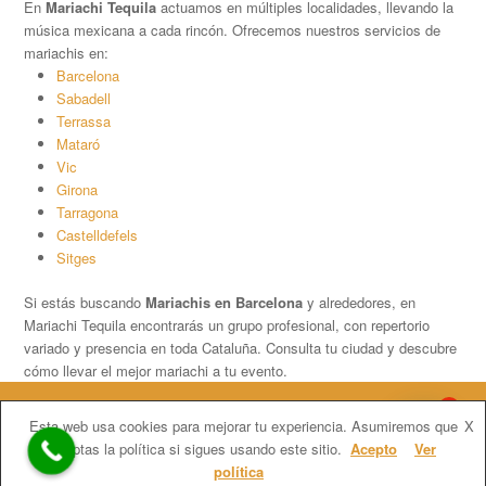
En
Mariachi Tequila
actuamos en múltiples localidades, llevando la
música mexicana a cada rincón. Ofrecemos nuestros servicios de
mariachis en:
Barcelona
Sabadell
Terrassa
Mataró
Vic
Girona
Tarragona
Castelldefels
Sitges
Si estás buscando
Mariachis en Barcelona
y alrededores, en
Mariachi Tequila encontrarás un grupo profesional, con repertorio
variado y presencia en toda Cataluña. Consulta tu ciudad y descubre
cómo llevar el mejor mariachi a tu evento.
1
Copyright
Mariachi Tequila.
2026 - All Rights Reserved
Esta web usa cookies para mejorar tu experiencia. Asumiremos que
X
Contratar Mariachis en Barcelona
Mariachis Barcelona precios
aceptas la política si sigues usando este sitio.
Acepto
Ver
Mariachis en Catalunya
Barcelona
Tarragona
Girona
Lleida
política