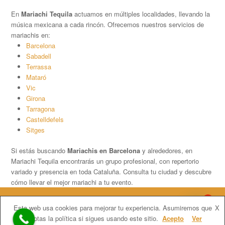
En
Mariachi Tequila
actuamos en múltiples localidades, llevando la
música mexicana a cada rincón. Ofrecemos nuestros servicios de
mariachis en:
Barcelona
Sabadell
Terrassa
Mataró
Vic
Girona
Tarragona
Castelldefels
Sitges
Si estás buscando
Mariachis en Barcelona
y alrededores, en
Mariachi Tequila encontrarás un grupo profesional, con repertorio
variado y presencia en toda Cataluña. Consulta tu ciudad y descubre
cómo llevar el mejor mariachi a tu evento.
1
Copyright
Mariachi Tequila.
2026 - All Rights Reserved
Esta web usa cookies para mejorar tu experiencia. Asumiremos que
X
Contratar Mariachis en Barcelona
Mariachis Barcelona precios
aceptas la política si sigues usando este sitio.
Acepto
Ver