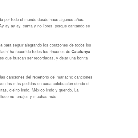
da por todo el mundo desde hace algunos años.
y ay ay ay, canta y no llores, porque cantando se
na
para seguir alegrando los corazones de todos los
achi ha recorrido todos los rincones de
Catalunya
nes que buscan ser recordadas, y dejar una bonita
as canciones del repertorio del mariachi; canciones
 son las más pedidas en cada celebración donde el
as, cielito lindo, México lindo y querido, La
Jalisco no terrajes y muchas más.