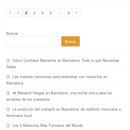
Page
1
Page
2
Page
3
Page
4
Page
5
…
Page
8
Anterior
Siguiente
Buscar
Buscar
Cómo Contratar Mariachis en Barcelona: Todo lo que Necesitas
Saber
Las mejores canciones para serenatas con mariachis en
Barcelona
🎺 Mariachi Vargas en Barcelona: una noche única para los
amantes de los mariachis
La evolución del mariachi en Barcelona: de tradición mexicana a
fenómeno local
Los 5 Mariachis Más Famosos del Mundo