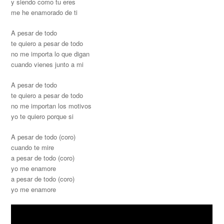
y siendo como tu eres
me he enamorado de ti
A pesar de todo
te quiero a pesar de todo
no me importa lo que digan
cuando vienes junto a mi
A pesar de todo
te quiero a pesar de todo
no me importan los motivos
yo te quiero porque si
A pesar de todo (coro)
cuando te mire
a pesar de todo (coro)
yo me enamore
a pesar de todo (coro)
yo me enamore