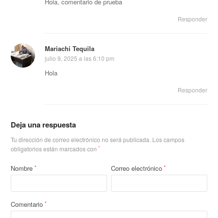
Hola, comentario de prueba
Responder
Mariachi Tequila
julio 9, 2025 a las 6:10 pm
Hola
Responder
Deja una respuesta
Tu dirección de correo electrónico no será publicada.
Los campos
obligatorios están marcados con
*
Nombre
Correo electrónico
*
*
Comentario
*