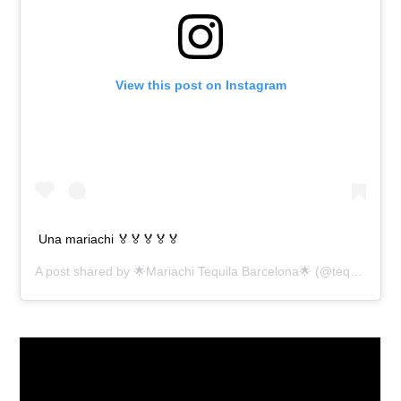
View this post on Instagram
Una mariachi 🏅🏅🏅🏅🏅
A post shared by
🌟Mariachi Tequila Barcelona🌟
(@tequilabcn) on