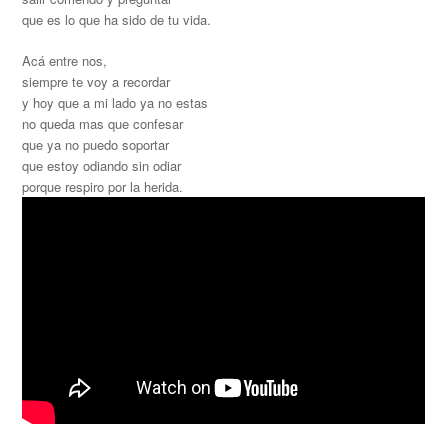
que es lo que ha sido de tu vida.
Acá entre nos,
siempre te voy a recordar
y hoy que a mi lado ya no estas
no queda mas que confesar
que ya no puedo soportar
que estoy odiando sin odiar
porque respiro por la herida.