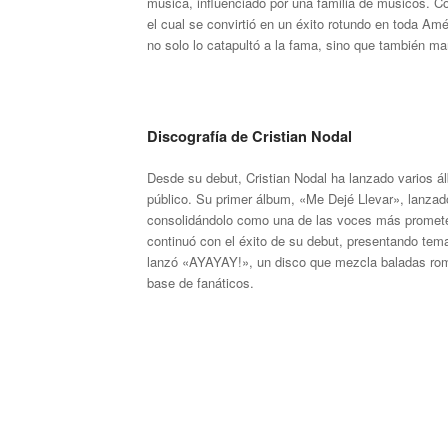
música, influenciado por una familia de músicos. C
el cual se convirtió en un éxito rotundo en toda A
no solo lo catapultó a la fama, sino que también mar
Discografía de Cristian Nodal
Desde su debut, Cristian Nodal ha lanzado varios ál
público. Su primer álbum, «Me Dejé Llevar», lanza
consolidándolo como una de las voces más promete
continuó con el éxito de su debut, presentando t
lanzó «AYAYAY!», un disco que mezcla baladas romá
base de fanáticos.