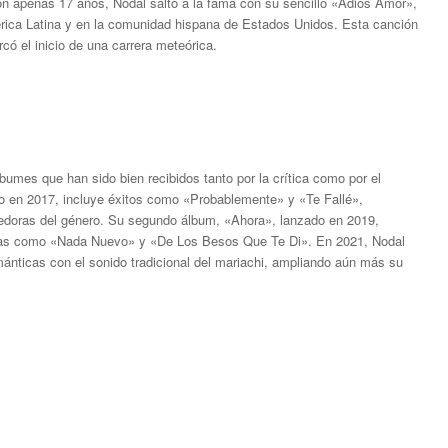
on apenas 17 años, Nodal saltó a la fama con su sencillo «Adiós Amor»,
mérica Latina y en la comunidad hispana de Estados Unidos. Esta canción
có el inicio de una carrera meteórica.
bumes que han sido bien recibidos tanto por la crítica como por el
do en 2017, incluye éxitos como «Probablemente» y «Te Fallé»,
doras del género. Su segundo álbum, «Ahora», lanzado en 2019,
emas como «Nada Nuevo» y «De Los Besos Que Te Di». En 2021, Nodal
nticas con el sonido tradicional del mariachi, ampliando aún más su