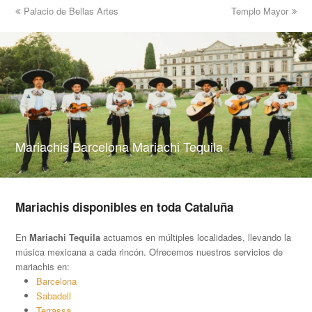
previous
Palacio de Bellas Artes
Templo Mayor
next
post:
post:
Mariachis Barcelona Mariachi Tequila
Mariachis disponibles en toda Cataluña
En
Mariachi Tequila
actuamos en múltiples localidades, llevando la
música mexicana a cada rincón. Ofrecemos nuestros servicios de
mariachis en:
Barcelona
Sabadell
Terrassa