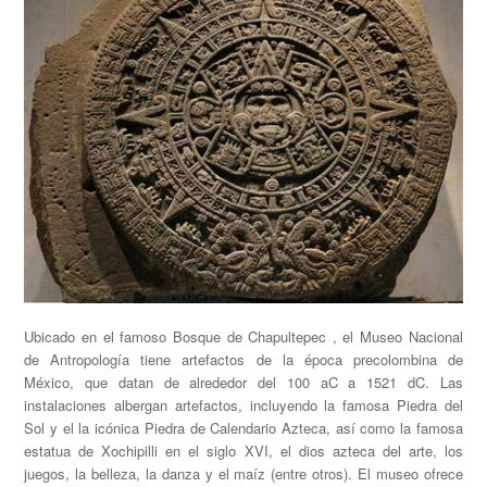
Ubicado en el famoso Bosque de Chapultepec , el Museo Nacional
de Antropología tiene artefactos de la época precolombina de
México, que datan de alrededor del 100 aC a 1521 dC. Las
instalaciones albergan artefactos, incluyendo la famosa Piedra del
Sol y el la icónica Piedra de Calendario Azteca, así como la famosa
estatua de Xochipilli en el siglo XVI, el dios azteca del arte, los
juegos, la belleza, la danza y el maíz (entre otros). El museo ofrece