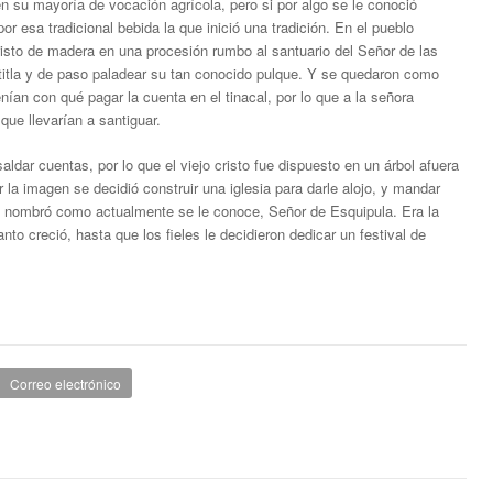
en su mayoría de vocación agrícola, pero si por algo se le conoció
or esa tradicional bebida la que inició una tradición. En el pueblo
sto de madera en una procesión rumbo al santuario del Señor de las
xtitla y de paso paladear su tan conocido pulque. Y se quedaron como
nían con qué pagar la cuenta en el tinacal, por lo que a la señora
que llevarían a santiguar.
ldar cuentas, por lo que el viejo cristo fue dispuesto en un árbol afuera
r la imagen se decidió construir una iglesia para darle alojo, y mandar
lo nombró como actualmente se le conoce, Señor de Esquipula. Era la
o creció, hasta que los fieles le decidieron dedicar un festival de
Correo electrónico