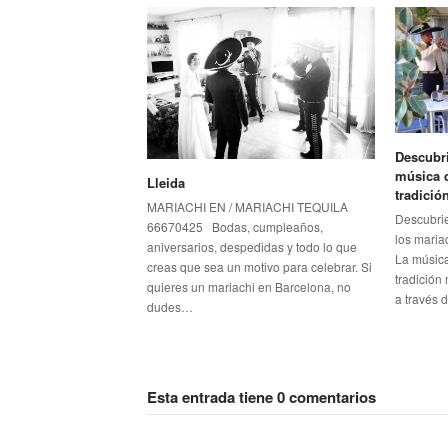
Descubri
música d
Lleida
tradició
MARIACHI EN / MARIACHI TEQUILA
Descubrie
66670425 Bodas, cumpleaños,
los maria
aniversarios, despedidas y todo lo que
La música
creas que sea un motivo para celebrar. Si
tradición
quieres un mariachi en Barcelona, no
a través 
dudes…
Esta entrada tiene 0 comentarios