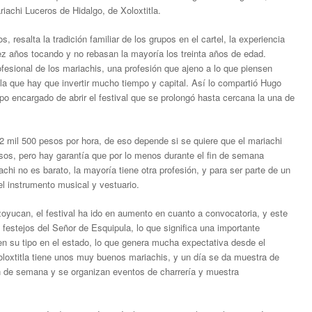
achi Luceros de Hidalgo, de Xoloxtitla.
, resalta la tradición familiar de los grupos en el cartel, la experiencia
z años tocando y no rebasan la mayoría los treinta años de edad.
fesional de los mariachis, una profesión que ajeno a lo que piensen
la que hay que invertir mucho tiempo y capital. Así lo compartió Hugo
po encargado de abrir el festival que se prolongó hasta cercana la una de
 mil 500 pesos por hora, de eso depende si se quiere que el mariachi
esos, pero hay garantía que por lo menos durante el fin de semana
hi no es barato, la mayoría tiene otra profesión, y para ser parte de un
el instrumento musical y vestuario.
yucan, el festival ha ido en aumento en cuanto a convocatoria, y este
 festejos del Señor de Esquipula, lo que significa una importante
en su tipo en el estado, lo que genera mucha expectativa desde el
oloxtitla tiene unos muy buenos mariachis, y un día se da muestra de
 fin de semana y se organizan eventos de charrería y muestra