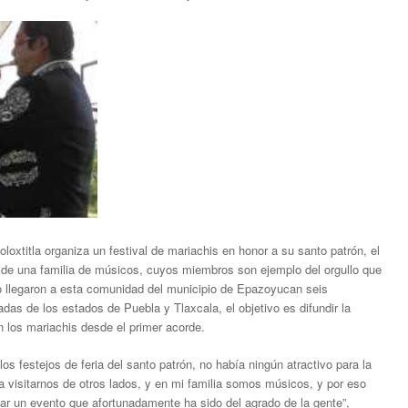
xtitla organiza un festival de mariachis en honor a su santo patrón, el
or de una familia de músicos, cuyos miembros son ejemplo del orgullo que
o llegaron a esta comunidad del municipio de Epazoyucan seis
das de los estados de Puebla y Tlaxcala, el objetivo es difundir la
n los mariachis desde el primer acorde.
os festejos de feria del santo patrón, no había ningún atractivo para la
 visitarnos de otros lados, y en mi familia somos músicos, y por eso
iar un evento que afortunadamente ha sido del agrado de la gente”,