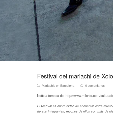
Festival del mariachi de Xolo
Mariachis en Barcelona
0 comentarios
Noticia tomada de: http://www.milenio.com/cultura/fe
El festival es oportunidad de encuentro entre músicos
de sus integrantes, muchos de ellos con más de die